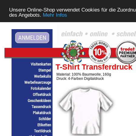
Unsere Online-Shop verwendet Cookies für die Zuordnu
des Angebots.
Mehr Infos
ANMELDEN
Visitenkarten
T-Shirt Transferdruck
Stempel
Material: 100% Baumwolle, 160g
Werbekulis
Druck: 4-Farben Digitaldruck
Werbefeuerzeuge
Fotokalender
Offsetdruck
Geschenkideen
Tassendruck
Plakatdruck
Schilder
Etiketten
Textildruck