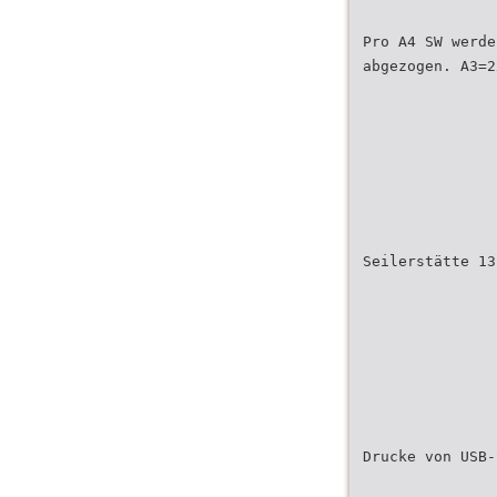
Pro A4 SW werde
abgezogen. A3=2
Seilerstätte 13
Drucke von USB-