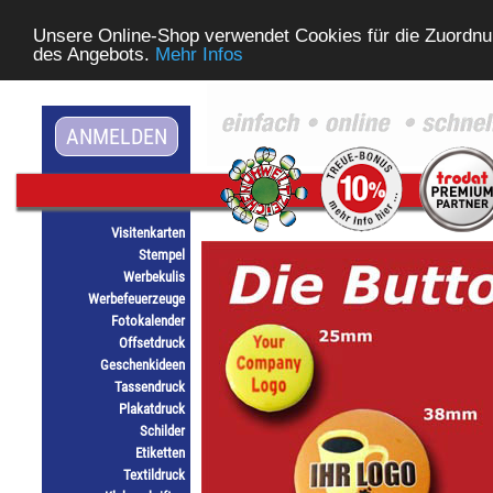
Unsere Online-Shop verwendet Cookies für die Zuordnu
des Angebots.
Mehr Infos
ANMELDEN
Visitenkarten
Stempel
Werbekulis
Werbefeuerzeuge
Fotokalender
Offsetdruck
Geschenkideen
Tassendruck
Plakatdruck
Schilder
Etiketten
Textildruck