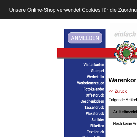
Unsere Online-Shop verwendet Cookies für die Zuordn
ANMELDEN
Visitenkarten
Stempel
Werbekulis
Warenkor
Werbefeuerzeuge
Fotokalender
<< Zurück
Offsetdruck
Folgende Artike
Geschenkideen
Tassendruck
Artikelbezei
Plakatdruck
Schilder
Noch keine Art
Etiketten
Textildruck