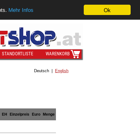
Ok
ots.
Mehr Infos
STANDORTLISTE
WARENKORB
Deutsch |
English
EH
Einzelpreis
Euro
Menge