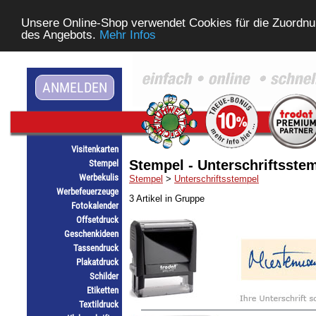
Unsere Online-Shop verwendet Cookies für die Zuordnu
des Angebots.
Mehr Infos
ANMELDEN
Visitenkarten
Stempel - Unterschriftsste
Stempel
Werbekulis
Stempel
>
Unterschriftsstempel
Werbefeuerzeuge
3 Artikel in Gruppe
Fotokalender
Offsetdruck
Geschenkideen
Tassendruck
Plakatdruck
Schilder
Etiketten
Textildruck