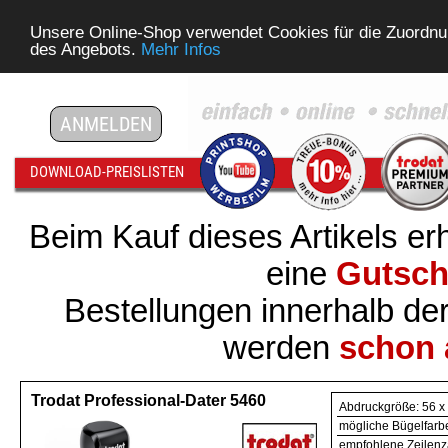
Unsere Online-Shop verwendet Cookies für die Zuordnu
des Angebots.
Mehr Infos
ANMELDEN
DOWNLOAD-PREISLISTEN
Beim Kauf dieses Artikels er
eine
Gutschr
Bestellungen innerhalb de
werden
schon 
Trodat Professional-Dater 5460
Abdruckgröße: 56 
mögliche Bügelfarb
empfohlene Zeilenz