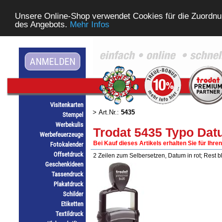
Unsere Online-Shop verwendet Cookies für die Zuordnu
des Angebots.
Mehr Infos
ANMELDEN
Visitenkarten
> Art.Nr.:
5435
Stempel
Werbekulis
Trodat 5435 Typo Dat
Werbefeuerzeuge
Bei Kauf dieses Artikels erhalten Sie für Ihre
Fotokalender
Offsetdruck
2 Zeilen zum Selbersetzen, Datum in rot; Res
Geschenkideen
Tassendruck
Plakatdruck
Schilder
Etiketten
Textildruck