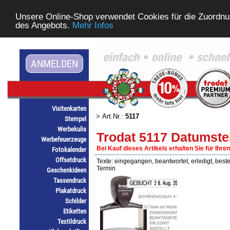
Unsere Online-Shop verwendet Cookies für die Zuordnu
des Angebots.
Mehr Infos
ANMELDEN
Visitenkarten
> Art.Nr.:
5117
Stempel
Werbekulis
Trodat 5117 Datumst
Werbefeuerzeuge
Bei Kauf dieses Artikels erhalten Sie für Ihre
Fotokalender
Offsetdruck
Texte: eingegangen, beantwortet, erledigt, bestell
Termin
Geschenkideen
Tassendruck
Plakatdruck
Schilder
Etiketten
Textildruck