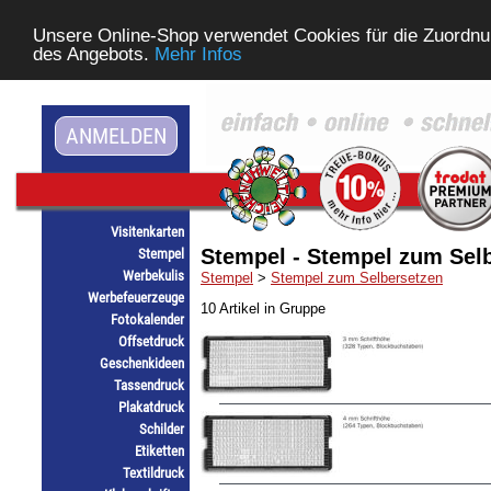
Unsere Online-Shop verwendet Cookies für die Zuordnu
des Angebots.
Mehr Infos
ANMELDEN
Visitenkarten
Stempel - Stempel zum Sel
Stempel
Werbekulis
Stempel
>
Stempel zum Selbersetzen
Werbefeuerzeuge
10 Artikel in Gruppe
Fotokalender
Offsetdruck
Geschenkideen
Tassendruck
Plakatdruck
Schilder
Etiketten
Textildruck