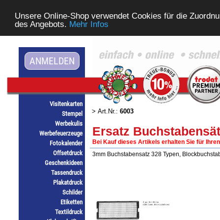
Unsere Online-Shop verwendet Cookies für die Zuordnu
des Angebots.
Mehr Infos
ANMELDEN
Visitenkarten
> Art.Nr.:
6003
Stempel
Werbekulis
Ersatz Buchstabensät
Werbefeuerzeuge
Bei Kauf dieses Artikels erhalten Sie für Ihre
Fotokalender
Offsetdruck
3mm Buchstabensatz 328 Typen, Blockbuchsta
Geschenkideen
Tassendruck
Plakatdruck
Schilder
Etiketten
Textildruck